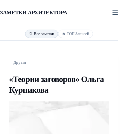
Перейти
Заметки архитектора — Авторский бл
к
ЗАМЕТКИ АРХИТЕКТОРА
сути
📁 Все заметки
🔥 ТОП Записей
Друзья
«Теории заговоров» Ольга
Курникова